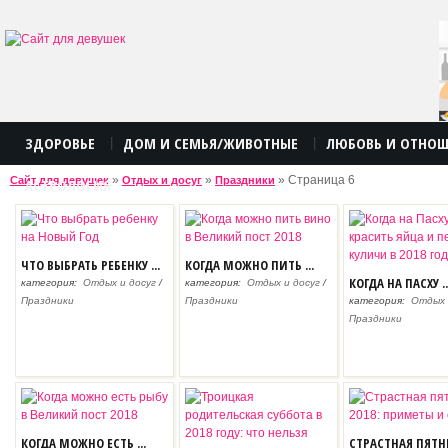
ЗДОРОВЬЕ
ДОМ И СЕМЬЯ/ЖИВОТНЫЕ
ЛЮБОВЬ И ОТНО
|
|
»
»
» Страница 6
Сайт для девушек
Отдых и досуг
Праздники
АСТРОЛОГИЯ
ЧТО ВЫБРАТЬ РЕБЕНКУ ...
КОГДА МОЖНО ПИТЬ ...
КОГДА НА ПАСХУ ..
категория:
Отдых и досуг
/
категория:
Отдых и досуг
/
Праздники
Праздники
категория:
Отдых 
Праздники
КОГДА МОЖНО ЕСТЬ ...
СТРАСТНАЯ ПЯТНИ