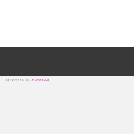
I-Hostess.ru © ·
Я-хозяйка
·