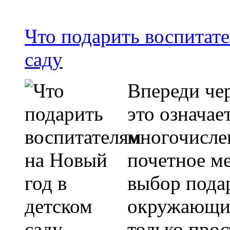
Что подарить воспитате
саду
Впереди че
это означае
многочисле
почетное ме
выбор подар
окружающих
только про