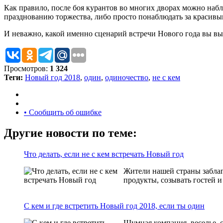
Как правило, после боя курантов во многих дворах можно наб
празднованию торжества, либо просто понаблюдать за красивы
И неважно, какой именно сценарий встречи Нового года вы выб
Просмотров:
1 324
Теги:
Новый год 2018
,
один
,
одиночество
,
не с кем
• Сообщить об ошибке
Другие новости по теме:
Что делать, если не с кем встречать Новый год
Жители нашей страны заблаг
продукты, созывать гостей и
С кем и где встретить Новый год 2018, если ты один
Шумная компания, веселье, с