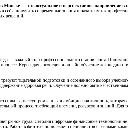
в Минске
— это актуальное и перспективное направление в 
 себя, получить современные знания и начать путь к профессии,
ных решений.
опеда — важный этап профессионального становления. Пониман
 процесс. Курсы для логопедов и онлайн обучение логопедии п
 требуют тщательной подготовки и осознанного выбора учебного
ддержание здоровья речи. Обучение должно быть качественным 
 сильная, целеустремленная и амбициозная личность, которая с
тельный процесс, требующий времени, ресурсов и знаний. Для те
яет рынок труда. Сегодня цифровые финансовые технологии не т
сти. Работа в финтехе привлекает специалистов с разными ком