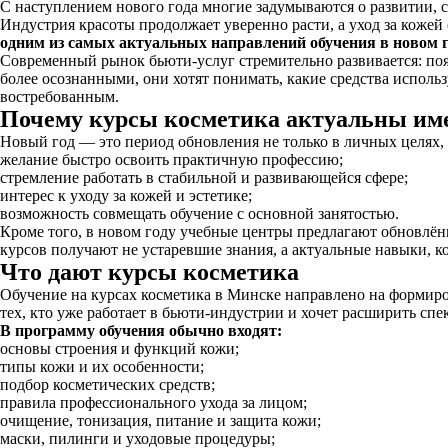
С наступлением нового года многие задумываются о развитии, 
Индустрия красоты продолжает уверенно расти, а уход за кожей
одним из самых актуальных направлений обучения в новом 
Современный рынок бьюти-услуг стремительно развивается: поя
более осознанными, они хотят понимать, какие средства исполь
востребованным.
Почему курсы косметика актуальны им
Новый год — это период обновления не только в личных целях,
желание быстро освоить практичную профессию;
стремление работать в стабильной и развивающейся сфере;
интерес к уходу за кожей и эстетике;
возможность совмещать обучение с основной занятостью.
Кроме того, в новом году учебные центры предлагают обновлён
курсов получают не устаревшие знания, а актуальные навыки, к
Что дают курсы косметика
Обучение на курсах косметика в Минске направлено на формиро
тех, кто уже работает в бьюти-индустрии и хочет расширить спек
В программу обучения обычно входят:
основы строения и функций кожи;
типы кожи и их особенности;
подбор косметических средств;
правила профессионального ухода за лицом;
очищение, тонизация, питание и защита кожи;
маски, пилинги и уходовые процедуры;