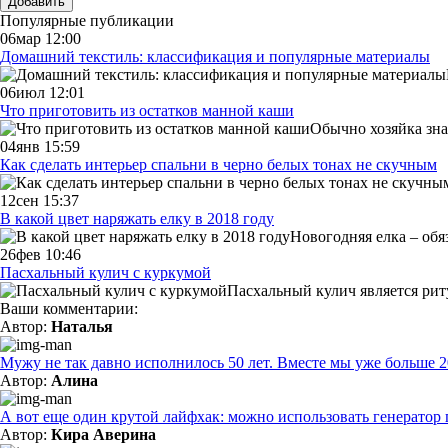
Добавить
Популярные публикации
06мар 12:00
Домашний текстиль: классификация и популярные материалы
06июл 12:01
Что приготовить из остатков манной каши
Обычно хозяйка зна
04янв 15:59
Как сделать интерьер спальни в черно белых тонах не скучным
12сен 15:37
В какой цвет наряжать елку в 2018 году
Новогодняя елка – обя
26фев 10:46
Пасхальный кулич с куркумой
Пасхальный кулич является ри
Ваши комментарии:
Автор:
Наталья
Мужу не так давно исполнилось 50 лет. Вместе мы уже больше 20 
Автор:
Алина
А вот еще один крутой лайфхак: можно использовать генератор 
Автор:
Кира Аверина