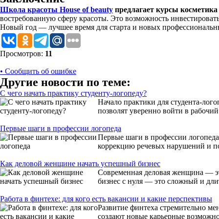
Школа красоты
House
of
beauty
предлагает к
урсы косметика
востребованную сферу красоты. Это возможность инвестировать в
Новый год — лучшее время для старта и новых профессиональ
Просмотров:
11
• Сообщить об ошибке
Другие новости по теме:
С чего начать практику студенту-логопеду?
Начало практики для студента-лог
позволят уверенно войти в рабочий
Первые шаги в профессии логопеда
Первые шаги в профессии логопеда
коррекцию речевых нарушений и по
Как деловой женщине начать успешный бизнес
Современная деловая женщина — это
бизнес с нуля — это сложный и дли
Работа в финтехе: для кого есть вакансии и какие перспективы
Развитие финтеха стремительно мен
создают новые карьерные возможно