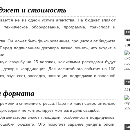
юджет и стоимость
вается не из одной услуги агентства. На бюджет влияют
, техническое оборудование, программа, транспорт и
19
ПО
ства. Он может быть фиксированным, процентом от бюджета
ВО
Перед подписанием договора важно понять, что входит в
но.
ную свадьбу на 25 человек, ключевыми расходами будут
, декор и координация. Для масштабного события на 100
а, звук, свет, рассадка, навигация, подрядчики и запасной
03
АС
я формата
емени и снижение стресса. Пара не ищет самостоятельно
договоры и не контролирует монтаж в день свадьбы.
рганизаторы знают площадки, особенности подрядчиков,
ошибки бюджета. Это помогает заранее увидеть риски,
24