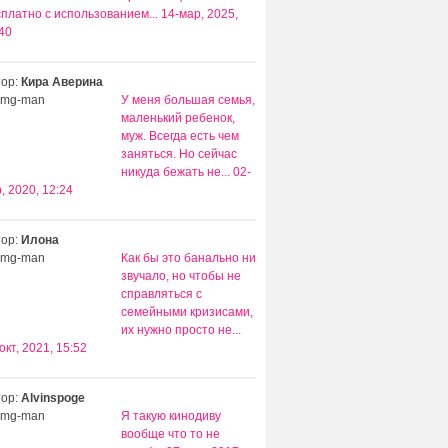
платно с использованием...
14-мар, 2025,
40
тор:
Кира Аверина
У меня большая семья,
маленький ребенок,
муж. Всегда есть чем
заняться. Но сейчас
никуда бежать не...
02-
, 2020, 12:24
тор:
Илона
Как бы это банально ни
звучало, но чтобы не
справляться с
семейными кризисами,
их нужно просто не...
окт, 2021, 15:52
тор:
Alvinspoge
Я такую кинодиву
вообще что то не