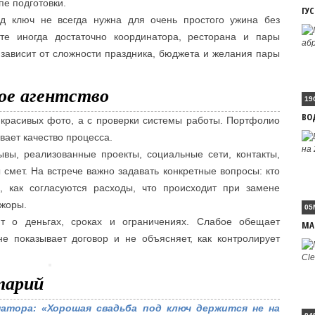
пе подготовки.
ГУ
од ключ не всегда нужна для очень простого ужина без
е иногда достаточно координатора, ресторана и пары
зависит от сложности праздника, бюджета и желания пары
ое агентство
19
ВО
с красивых фото, а с проверки системы работы. Портфолио
ывает качество процесса.
ывы, реализованные проекты, социальные сети, контакты,
смет. На встрече важно задавать конкретные вопросы: кто
ь, как согласуются расходы, что происходит при замене
ажоры.
05
ит о деньгах, сроках и ограничениях. Слабое обещает
МА
е показывает договор и не объясняет, как контролирует
тарий
атора: «Хорошая свадьба под ключ держится не на