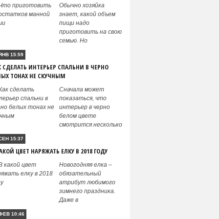
Обычно хозяйка
знает, какой объем
пищи надо
приготовить на свою
семью. Но
ЯНВ 15:59
К СДЕЛАТЬ ИНТЕРЬЕР СПАЛЬНИ В ЧЕРНО
ЛЫХ ТОНАХ НЕ СКУЧНЫМ
Сначала может
показаться, что
интерьер в черно
белом цвете
смотрится несколько
СЕН 15:37
АКОЙ ЦВЕТ НАРЯЖАТЬ ЕЛКУ В 2018 ГОДУ
Новогодняя елка –
обязательный
атрибут любимого
зимнего праздника.
Даже в
ФЕВ 10:46