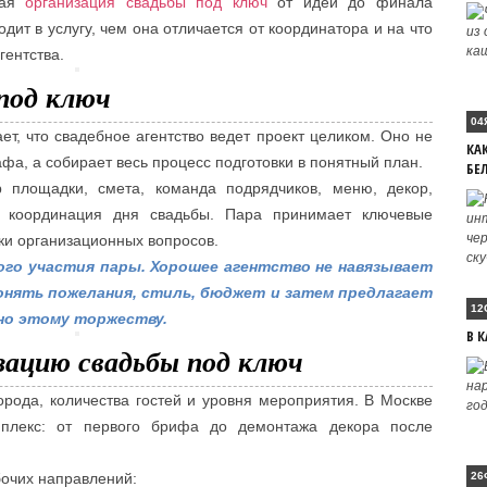
ная
организация свадьбы под ключ
от идеи до финала
одит в услугу, чем она отличается от координатора и на что
гентства.
под ключ
04
т, что свадебное агентство ведет проект целиком. Оно не
КА
фа, а собирает весь процесс подготовки в понятный план.
БЕ
р площадки, смета, команда подрядчиков, меню, декор,
и координация дня свадьбы. Пара принимает ключевые
тки организационных вопросов.
ого участия пары. Хорошее агентство не навязывает
онять пожелания, стиль, бюджет и затем предлагает
12
но этому торжеству.
В К
зацию свадьбы под ключ
города, количества гостей и уровня мероприятия. В Москве
плекс: от первого брифа до демонтажа декора после
бочих направлений:
26