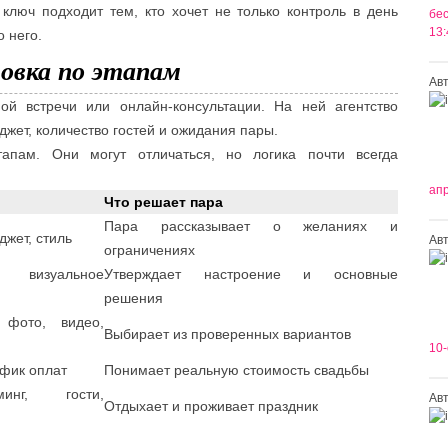
ключ подходит тем, кто хочет не только контроль в день
бес
13:
о него.
овка по этапам
Ав
ой встречи или онлайн-консультации. На ней агентство
джет, количество гостей и ожидания пары.
апам. Они могут отличаться, но логика почти всегда
апр
Что решает пара
Пара рассказывает о желаниях и
джет, стиль
Ав
ограничениях
 визуальное
Утверждает настроение и основные
решения
 фото, видео,
Выбирает из проверенных вариантов
10-
афик оплат
Понимает реальную стоимость свадьбы
минг, гости,
Ав
Отдыхает и проживает праздник