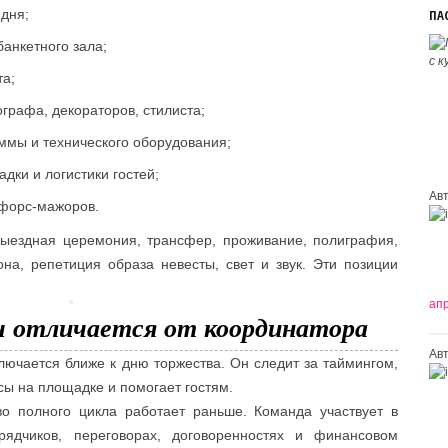
 дня;
ПА
банкетного зала;
та;
графа, декораторов, стилиста;
аммы и технического оборудования;
адки и логистики гостей;
Ав
 форс-мажоров.
выездная церемония, трансфер, проживание, полиграфия,
она, репетиция образа невесты, свет и звук. Эти позиции
апр
ч отличается от координатора
Ав
ючается ближе к дню торжества. Он следит за таймингом,
сы на площадке и помогает гостям.
во полного цикла работает раньше. Команда участвует в
рядчиков, переговорах, договоренностях и финансовом