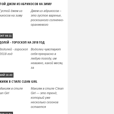
СТОЙ ДЖЕМ ИЗ АБРИКОСОВ НА ЗИМУ
Джем из абрикосов –
это густое варенье,
роскошного солнечно-
оранжевого
ОКТ 08:11
ДОЛЕЙ - ГОРОСКОП НА 2018 ГОД
Водолеи чувствуют
себя прекрасно в
любую погоду, им
неважно, какой месяц
за
МАЙ 16:43
КИЯЖ В СТИЛЕ CLEAN GIRL
Макияж в стиле Clean
Girl — это тренд,
который уже
несколько сезонов
остается