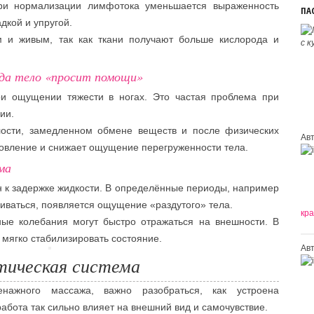
При нормализации лимфотока уменьшается выраженность
ПА
дкой и упругой.
м и живым, так как ткани получают больше кислорода и
гда тело «просит помощи»
и ощущении тяжести в ногах. Это частая проблема при
ии.
лости, замедленном обмене веществ и после физических
Ав
новление и снижает ощущение перегруженности тела.
ма
н к задержке жидкости. В определённые периоды, например
ливаться, появляется ощущение «раздутого» тела.
кра
ные колебания могут быстро отражаться на внешности. В
мягко стабилизировать состояние.
Ав
тическая система
нажного массажа, важно разобраться, как устроена
абота так сильно влияет на внешний вид и самочувствие.