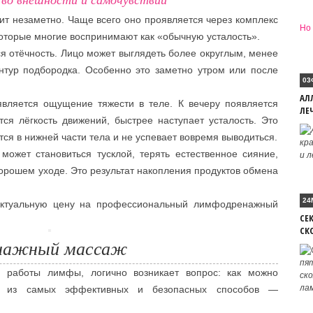
т незаметно. Чаще всего оно проявляется через комплекс
Но 
оторые многие воспринимают как «обычную усталость».
я отёчность. Лицо может выглядеть более округлым, менее
нтур подбородка. Особенно это заметно утром или после
03
АЛ
вляется ощущение тяжести в теле. К вечеру появляется
ЛЕ
тся лёгкость движений, быстрее наступает усталость. Это
ется в нижней части тела и не успевает вовремя выводиться.
может становиться тусклой, терять естественное сияние,
орошем уходе. Это результат накопления продуктов обмена
24
ь актуальную цену на профессиональный лимфодренажный
СЕ
СК
енажный массаж
м работы лимфы, логично возникает вопрос: как можно
н из самых эффективных и безопасных способов —