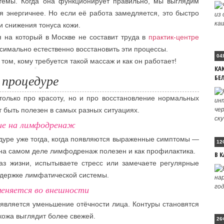
темы. Когда она функционирует правильно, мы выглядим
я энергичнее. Но если её работа замедляется, это быстро
 и снижения тонуса кожи.
 на который в Москве не составит труда в
практик-центре
ксимально естественно восстановить эти процессы.
04
том, кому требуется такой массаж и как он работает!
КА
 процедуре
БЕ
лько про красоту, но и про восстановление нормальных
 быть полезен в самых разных ситуациях.
ие на лимфодренаж
дуре уже тогда, когда появляются выраженные симптомы —
12
о на самом деле лимфодренаж полезен и как профилактика.
В К
з жизни, испытываете стресс или замечаете регулярные
оддержке лимфатической системы.
меняется во внешности
вляется уменьшение отёчности лица. Контуры становятся
кожа выглядит более свежей.
26