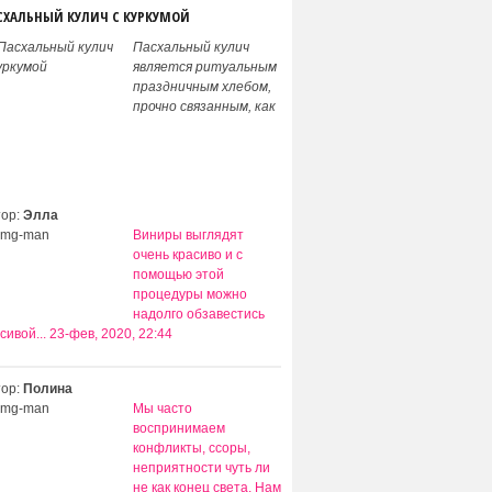
СХАЛЬНЫЙ КУЛИЧ С КУРКУМОЙ
Пасхальный кулич
является ритуальным
праздничным хлебом,
прочно связанным, как
ВАШИ КОММЕНТАРИИ:
тор:
Элла
Виниры выглядят
очень красиво и с
помощью этой
процедуры можно
надолго обзавестись
сивой...
23-фев, 2020, 22:44
тор:
Полина
Мы часто
воспринимаем
конфликты, ссоры,
неприятности чуть ли
не как конец света. Нам