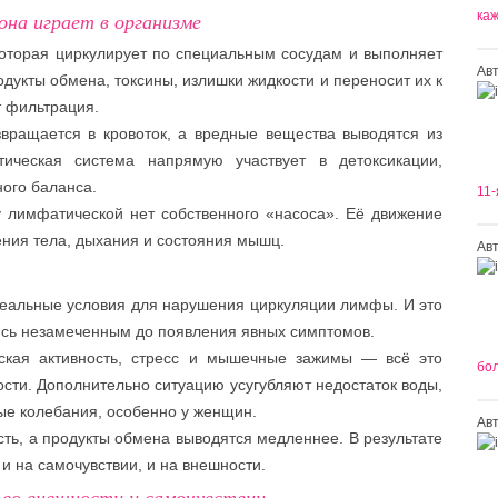
она играет в организме
каж
оторая циркулирует по специальным сосудам и выполняет
Ав
укты обмена, токсины, излишки жидкости и переносит их к
т фильтрация.
вращается в кровоток, а вредные вещества выводятся из
ическая система напрямую участвует в детоксикации,
ого баланса.
11-
у лимфатической нет собственного «насоса». Её движение
ния тела, дыхания и состояния мышц.
Ав
еальные условия для нарушения циркуляции лимфы. И это
аясь незамеченным до появления явных симптомов.
еская активность, стресс и мышечные зажимы — всё это
бол
ти. Дополнительно ситуацию усугубляют недостаток воды,
ые колебания, особенно у женщин.
Ав
ть, а продукты обмена выводятся медленнее. В результате
 и на самочувствии, и на внешности.
 во внешности и самочувствии