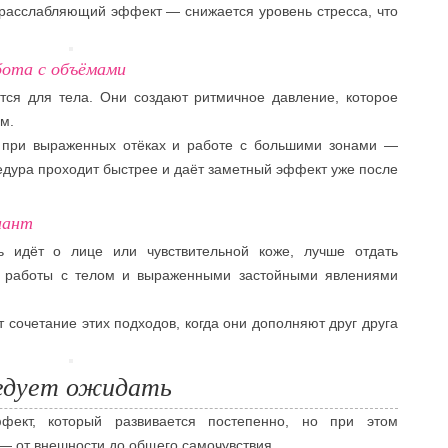
расслабляющий эффект — снижается уровень стресса, что
ота с объёмами
ся для тела. Они создают ритмичное давление, которое
м.
 при выраженных отёках и работе с большими зонами —
едура проходит быстрее и даёт заметный эффект уже после
иант
ь идёт о лице или чувствительной коже, лучше отдать
я работы с телом и выраженными застойными явлениями
 сочетание этих подходов, когда они дополняют друг друга
ледует ожидать
ект, который развивается постепенно, но при этом
 — от внешности до общего самочувствия.