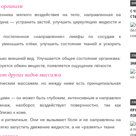
20
 организм
С 
ника мягкого воздействия на тело, направленная на
СТ
ача — устранить застой, улучшить циркуляцию жидкости и
т постепенное «направление» лимфы по сосудам к
уменьшить отёки, улучшить состояние тканей и ускорить
25
лько внешний вид. Улучшается общее состояние организма:
ЗА
зируется обмен веществ, появляется ощущение лёгкости.
от других видов массажа
ическим массажем, но между ними есть принципиальная
цами — он может быть глубоким, интенсивным и направлен
23
наж, наоборот, воздействует поверхностно, так как
ПР
лизко к коже.
ПО
 и ритмичные. Они не вызывают боли и не направлены на
гко запустить движение жидкости, а не «размять» ткани.
к важна