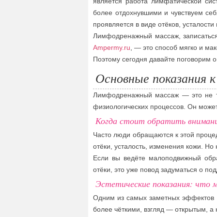
является работа лимфатической сис
более отдохнувшими и чувствуем себ
проявляется в виде отёков, усталости
Лимфодренажный массаж, записаться
Ampermy.ru
, — это способ мягко и ма
Поэтому сегодня давайте поговорим о 
Основные показания к
Лимфодренажный массаж — это не то
физиологических процессов. Он может
Когда стоит обратить вниман
Часто люди обращаются к этой проце
отёки, усталость, изменения кожи. Н
Если вы ведёте малоподвижный обра
отёки, это уже повод задуматься о п
Эстетические показания: что 
Одним из самых заметных эффектов я
более чёткими, взгляд — открытым, а 