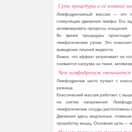
Суть процедуры и её влияние на
Лимфодренажный массаж — это тех
стимуляцию движения лимфы. Его зад
активизировать процессы очищения.
Во время процедуры происходи
лимфатическим узлам. Это помогает 
выведение лишней жидкости.
Важно, что эффект затрагивает не то
снижается нагрузка на ткани, активи
Чем лимфодренаж отличается 
Лимфодренаж часто путают с класс
разница.
Классический массаж работает с мыш
на снятие напряжения. Лимфодре
лимфатические сосуды расположены б
Движения здесь медленные, плавные
проработку мышц. Основная цель — мя
Почему правильная техника та