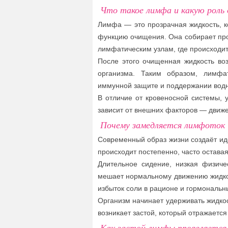
Что такое лимфа и какую роль 
Лимфа — это прозрачная жидкость, к
функцию очищения. Она собирает прод
лимфатическим узлам, где происходи
После этого очищенная жидкость воз
организма. Таким образом, лимфат
иммунной защите и поддержании водн
В отличие от кровеносной системы, 
зависит от внешних факторов — движе
Почему замедляется лимфоток
Современный образ жизни создаёт ид
происходит постепенно, часто остав
Длительное сидение, низкая физич
мешает нормальному движению жидкос
избыток соли в рационе и гормональн
Организм начинает удерживать жидкос
возникает застой, который отражается
Как застой лимфы проявляется