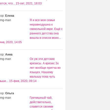
ется, что...
15-окт, 2021, 18:03
тор:
Елена
Я и вся моя семья
неравнодушна к
свекольной икре. Ещё с
раннего детства она
вошла в список моих...
янв, 2020, 14:05
тор:
Анна
Ох уж эти детские
кризисы. А кризис 3х
лет вообще притча во
языцех. Нашему
малышу пока чуть
ьше...
15-фев, 2020, 09:14
тор:
Ольга
Гречишный чай,
действительно,
славится своими