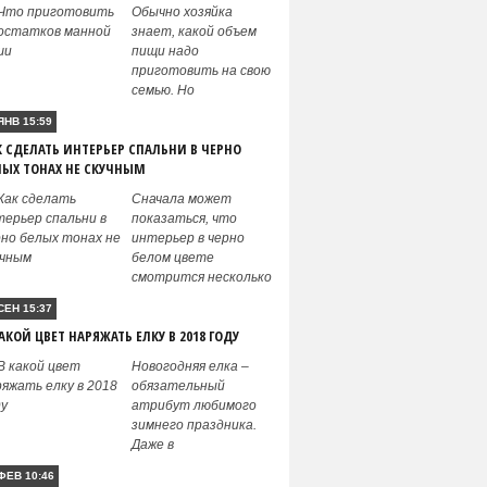
Обычно хозяйка
знает, какой объем
пищи надо
приготовить на свою
семью. Но
ЯНВ 15:59
К СДЕЛАТЬ ИНТЕРЬЕР СПАЛЬНИ В ЧЕРНО
ЛЫХ ТОНАХ НЕ СКУЧНЫМ
Сначала может
показаться, что
интерьер в черно
белом цвете
смотрится несколько
СЕН 15:37
АКОЙ ЦВЕТ НАРЯЖАТЬ ЕЛКУ В 2018 ГОДУ
Новогодняя елка –
обязательный
атрибут любимого
зимнего праздника.
Даже в
ФЕВ 10:46