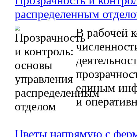
Прозрачность и контро
распределенным отдел
В рабочей 
численност
деятельнос
прозрачнос
единым ин
и оператив
Цветы напрямую с ферм