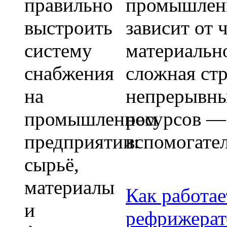
промышленн
зависит от 
материальн
сложная стр
непрерывны
ресурсов — 
вспомогате
Как работа
рефрижерат