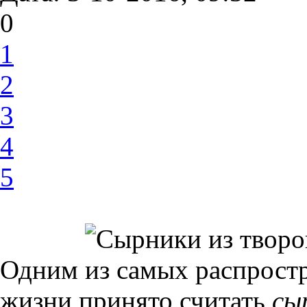
0
1
2
3
4
5
Одним из самых распрост
жизни принято считать
сы