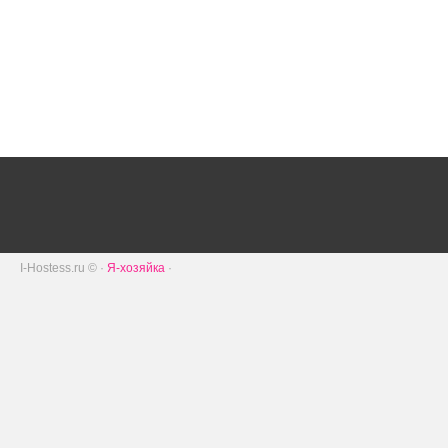
I-Hostess.ru © ·
Я-хозяйка
·