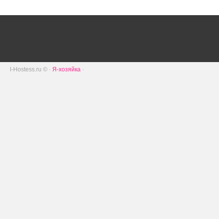
I-Hostess.ru © ·
Я-хозяйка
·