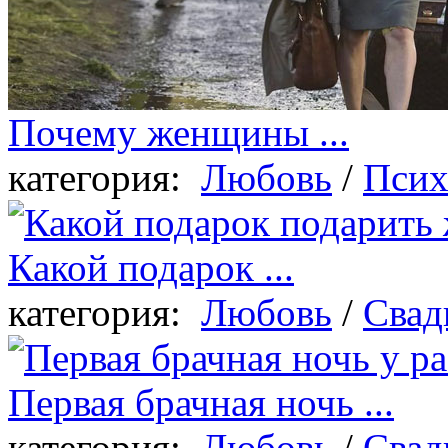
Почему женщины ...
категория:
Любовь
/
Псих
Какой подарок ...
категория:
Любовь
/
Свад
Первая брачная ночь ...
категория:
Любовь
/
Свад