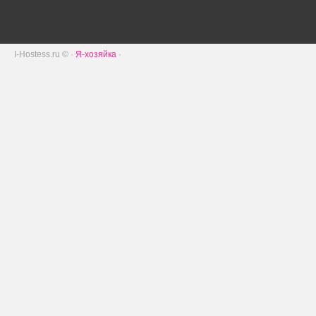
I-Hostess.ru © ·
Я-хозяйка
·