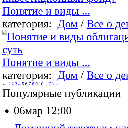
Понятие и виды ...
категория:
Дом
/
Все о де
Понятие и виды ...
категория:
Дом
/
Все о де
←
1
2
3
4
5
6
7
8
9
10
...
23
→
Популярные публикации
06мар 12:00
Домашний текстиль: кл