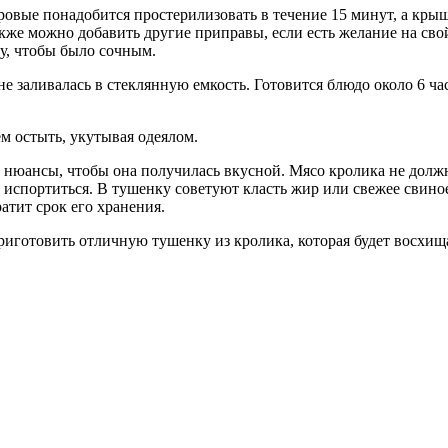
ровые понадобится простерилизовать в течение 15 минут, а кры
кже можно добавить другие приправы, если есть желание на сво
ку, чтобы было сочным.
не заливалась в стеклянную емкость. Готовится блюдо около 6 ч
м остыть, укутывая одеялом.
е нюансы, чтобы она получилась вкусной. Мясо кролика не долж
испортиться. В тушенку советуют класть жир или свежее свиное 
атит срок его хранения.
риготовить отличную тушенку из кролика, которая будет восхищ