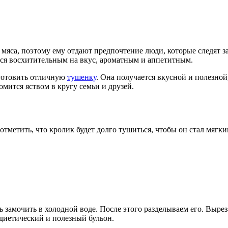
мяса, поэтому ему отдают предпочтение люди, которые следят за
ется восхитительным на вкус, ароматным и аппетитным.
иготовить отличную
тушенку
. Она получается вкусной и полезно
омится яством в кругу семьи и друзей.
тметить, что кролик будет долго тушиться, чтобы он стал мягк
ь замочить в холодной воде. После этого разделываем его. Вырез
 диетический и полезный бульон.