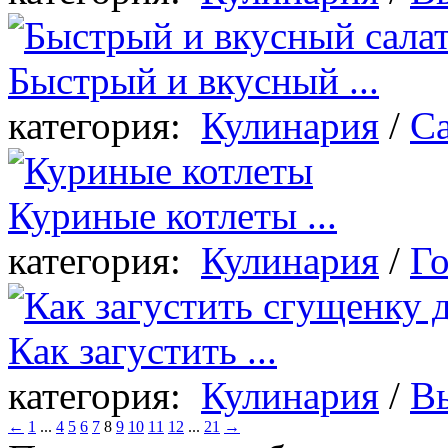
Быстрый и вкусный ...
категория:
Кулинария
/
Са
Куриные котлеты ...
категория:
Кулинария
/
Г
Как загустить ...
категория:
Кулинария
/
В
←
1
...
4
5
6
7
8
9
10
11
12
...
21
→